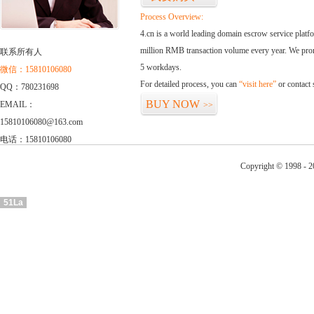
Process Overview:
4.cn is a world leading domain escrow service plat
million RMB transaction volume every year. We promi
联系所有人
5 workdays.
微信：15810106080
For detailed process, you can
“visit here”
or contact
QQ：780231698
BUY NOW
EMAIL：
>>
15810106080@163.com
电话：15810106080
Copyright © 1998 - 2
51La