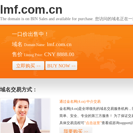
lmf.com.cn
The domain is on BIN Sales and available for purchase. 您访问的
一口价出售中！
域名
lmf.com.cn
Domain Name:
售价
CNY 8888.00
Listing Price:
立即购买
BUY NOW
>>
>>
域名交易方式：
通过金名网(4.cn) 中介交易
金名网(4.cn)是全球领先的域名交易服务机
简单、安全、专业的第三方服务！ 为了保证交
具体交易流程可
“点击这里”
查看或咨询support@
我要购买
>>